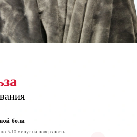
ьза
ьза
ьза
вания
вания
вания
ной боли
 кровообращение
тресс
 по 5-10 минут на поверхность
мен веществ и организм быстрее
 на коврике, прогревайте спину,