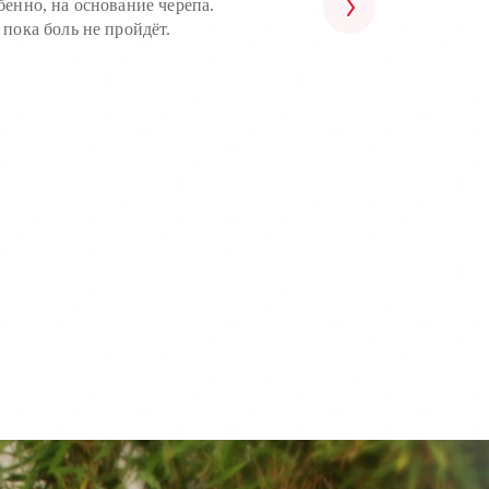
бенно, на основание черепа.
т шлаков и токсинов
 ноги и заряжайтесь хорошим
 пока боль не пройдёт.
м