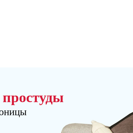
 простуды
соницы