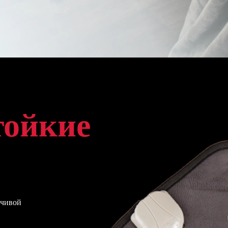
тойкие
йчивой