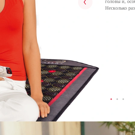
головы и, осо
избавляется о
грудь, руки и
Несколько раз
самочувствие