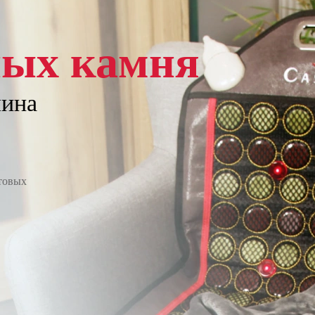
ных камня
лина
товых