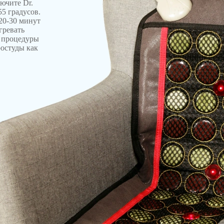
ючите Dr.
55 градусов.
20-30 минут
гревать
2 процедуры
ростуды как