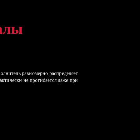
алы
алы
алы
олнитель равномерно распределяет
духопроницаемая искусственная кожа
рактически не прогибается даже при