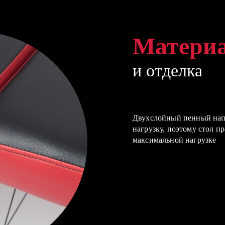
Матери
Матери
Матери
и отделка
и отделка
и отделка
Двухслойный пенный нап
Экологически чистая воз
Округленные борта
нагрузку, поэтому стол п
максимальной нагрузке