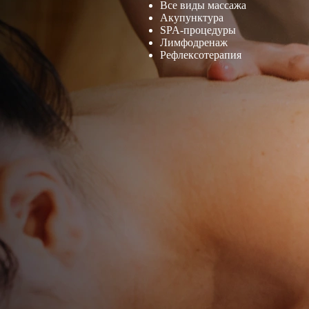
Все виды массажа
Акупунктура
SPA-процедуры
Лимфодренаж
Рефлексотерапия