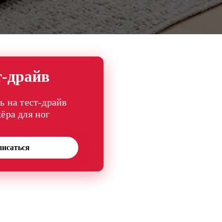
т-драйв
ь на тест-драйв
ёра для ног
писаться