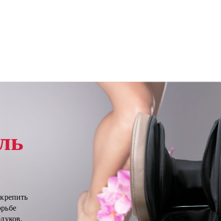
ль
укрепить
орьбе
блуков.