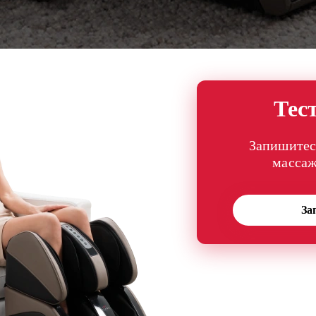
Тес
Запишитес
массаж
За