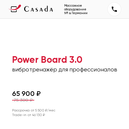
Массажное
оборудование
№1 в Германии
Power Board 3.0
вибротренажёр для профессионалов
65 900
₽
75 300
₽
Рассрочка от
5 500
₽/мес
Trade-in от
46 130
₽